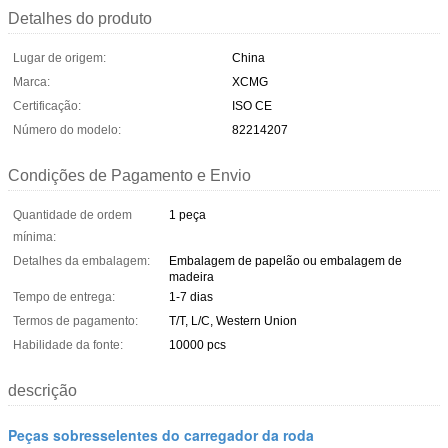
Detalhes do produto
Lugar de origem:
China
Marca:
XCMG
Certificação:
ISO CE
Número do modelo:
82214207
Condições de Pagamento e Envio
Quantidade de ordem
1 peça
mínima:
Detalhes da embalagem:
Embalagem de papelão ou embalagem de
madeira
Tempo de entrega:
1-7 dias
Termos de pagamento:
T/T, L/C, Western Union
Habilidade da fonte:
10000 pcs
descrição
Peças sobresselentes do carregador da roda