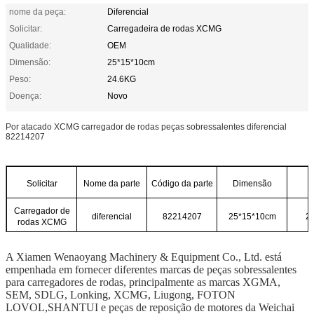
nome da peça:
Diferencial
Solicitar:
Carregadeira de rodas XCMG
Qualidade:
OEM
Dimensão:
25*15*10cm
Peso:
24.6KG
Doença:
Novo
Por atacado XCMG carregador de rodas peças sobressalentes diferencial
82214207
Solicitar
Nome da parte
Código da parte
Dimensão
Carregador de
diferencial
82214207
25*15*10cm
24
rodas XCMG
A Xiamen Wenaoyang Machinery & Equipment Co., Ltd. está
empenhada em fornecer diferentes marcas de peças sobressalentes
para carregadores de rodas, principalmente as marcas XGMA,
SEM, SDLG, Lonking, XCMG, Liugong, FOTON
LOVOL,SHANTUI e peças de reposição de motores da Weichai