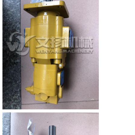
Quantidade
Genuíno
Origem
China Continental
Pacote
Caixa de madeira ou caixa de papelão
Tempo de entrega
Dentro de 2-5 dias