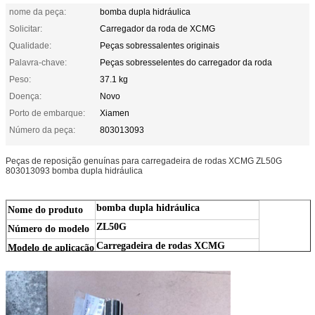
nome da peça:
bomba dupla hidráulica
Solicitar:
Carregador da roda de XCMG
Qualidade:
Peças sobressalentes originais
Palavra-chave:
Peças sobresselentes do carregador da roda
Peso:
37.1 kg
Doença:
Novo
Porto de embarque:
Xiamen
Número da peça:
803013093
Peças de reposição genuínas para carregadeira de rodas XCMG ZL50G
803013093 bomba dupla hidráulica
bomba dupla hidráulica
Nome do produto
ZL50G
Número do modelo
Carregadeira de rodas XCMG
Modelo de aplicação
100% Novo
Condição
MOQ
1 conjunto
Peso
37,1 kg