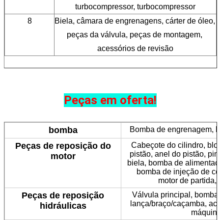
turbocompressor, turbocompressor
8
Biela, câmara de engrenagens, cárter de óleo, 
peças da válvula, peças de montagem, 
acessórios de revisão
Peças em oferta!
bomba
Bomba de engrenagem, bo
Peças de reposição do
Cabeçote do cilindro, blo
pistão, anel do pistão, pi
motor
biela, bomba de alimentaç
bomba de injeção de co
motor de partida, 
Peças de reposição
Válvula principal, bomba 
lança/braço/caçamba, aci
hidráulicas
máquina 