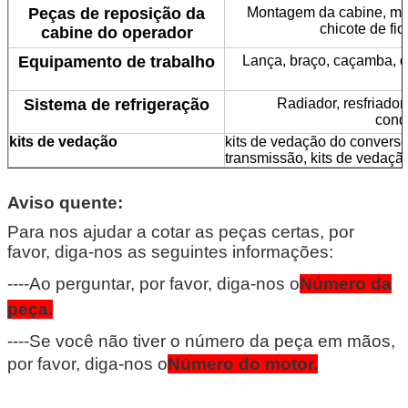
Peças de reposição da
Montagem da cabine, moni
chicote de fi
cabine do operador
Equipamento de trabalho
Lança, braço, caçamba, d
Sistema de refrigeração
Radiador, resfriador
cond
kits de vedação
kits de vedação do converso
transmissão, kits de vedação
Aviso quente:
Para nos ajudar a cotar as peças certas, por
favor, diga-nos as seguintes informações:
----Ao perguntar, por favor, diga-nos o
Número da
peça.
----Se você não tiver o número da peça em mãos,
por favor, diga-nos o
Número do motor.