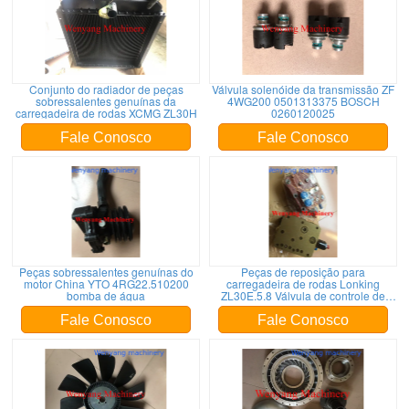
Conjunto do radiador de peças
Válvula solenóide da transmissão ZF
sobressalentes genuínas da
4WG200 0501313375 BOSCH
carregadeira de rodas XCMG ZL30H
0260120025
Fale Conosco
Fale Conosco
Peças sobressalentes genuínas do
Peças de reposição para
motor China YTO 4RG22.510200
carregadeira de rodas Lonking
bomba de água
ZL30E.5.8 Válvula de controle de
velocidade variável
Fale Conosco
Fale Conosco