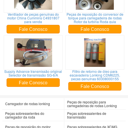
Ventilador de peças genuínas do
Peças de reposição do conversor de
motor China Cummins C4931807
torque para carregadeira de rodas
para venda
Rotor da turbina Roda guia
Fale Conosco
Fale Conosco
Supply Advance transmissão original
Filtro de retorno de óleo para
Selector de transmissão SG-6/A
escavadeira Lonking CDM6225,
peças genuínas 60308000155
Fale Conosco
Fale Conosco
Peças de reposição para
Carregador de rodas lonking
carregadeiras de rodas Lonking
Peças sobresselentes do
Peças sobressalentes de
carregador da roda
transmissão
Peças de reposição do motor
Peças sobresselentes de XCMG