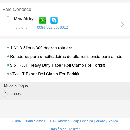
Fale Conosco
Mrs. Abby
Telefone :
0086-592-7056012
1.6T-3.5Tons 360 degree rotators
Rotadores para empilhadeiras de alta resistência para a indústri
3.5T-4.5T Heavy Duty Paper Roll Clamp For Forklift
2T-2.7T Paper Roll Clamp For Forklift
2 Drums Rotating Drum clamps
Mude a língua
Tobacco Carton Clamps
Portuguese
Forklift Hinged Forks
Garfo Articulado para Empilhadeira de Grande Capacidade
grampos para pneus de empilhadeira
Casa
|
Quem Somos
|
Fale Conosco
|
Mapa do Site
|
Privacy Policy
Telescopic tyre clmaps for forklift
Opinião do Desktop