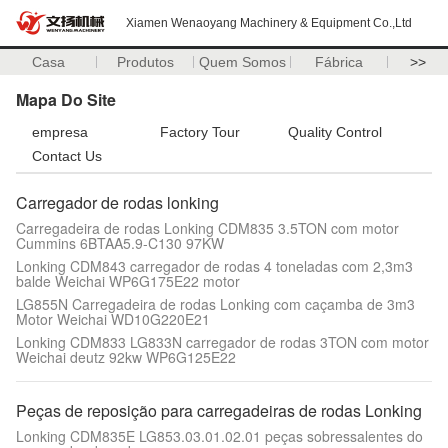
Xiamen Wenaoyang Machinery & Equipment Co.,Ltd
Casa
Produtos
Quem Somos
Fábrica
>>
Mapa Do Site
empresa
Factory Tour
Quality Control
Contact Us
Carregador de rodas lonking
Carregadeira de rodas Lonking CDM835 3.5TON com motor
Cummins 6BTAA5.9-C130 97KW
Lonking CDM843 carregador de rodas 4 toneladas com 2,3m3
balde Weichai WP6G175E22 motor
LG855N Carregadeira de rodas Lonking com caçamba de 3m3
Motor Weichai WD10G220E21
Lonking CDM833 LG833N carregador de rodas 3TON com motor
Weichai deutz 92kw WP6G125E22
Peças de reposição para carregadeiras de rodas Lonking
Lonking CDM835E LG853.03.01.02.01 peças sobressalentes do