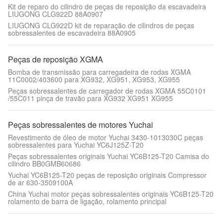
Kit de reparo do cilindro de peças de reposição da escavadeira
LIUGONG CLG922D 88A0907
LIUGONG CLG922D kit de reparação de cilindros de peças
sobressalentes de escavadeira 88A0905
Peças de reposição XGMA
Bomba de transmissão para carregadeira de rodas XGMA
11C0002/403600 para XG932, XG951, XG953, XG955
Peças sobressalentes de carregador de rodas XGMA 55C0101
/55C011 pinça de travão para XG932 XG951 XG955
Peças sobressalentes de motores Yuchai
Revestimento de óleo de motor Yuchai 3430-1013030C peças
sobressalentes para Yuchai YC6J125Z-T20
Peças sobressalentes originais Yuchai YC6B125-T20 Camisa do
cilindro BB0GMB60686
Yuchai YC6B125-T20 peças de reposição originais Compressor
de ar 630-3509100A
China Yuchai motor peças sobressalentes originais YC6B125-T20
rolamento de barra de ligação, rolamento principal