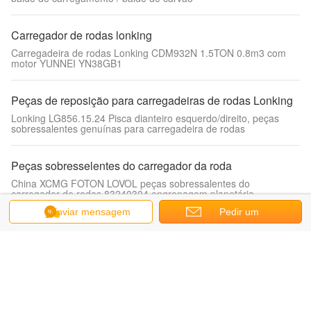
Carregador de rodas lonking
Carregadeira de rodas Lonking CDM932N 1.5TON 0.8m3 com
motor YUNNEI YN38GB1
Peças de reposição para carregadeiras de rodas Lonking
Lonking LG856.15.24 Pisca dianteiro esquerdo/direito, peças
sobressalentes genuínas para carregadeira de rodas
Peças sobresselentes do carregador da roda
China XCMG FOTON LOVOL peças sobressalentes do
carregador de rodas 83240304 engrenagem planetária
Enviar mensagem
Pedir um
Peças sobressalentes de transmissão
orçamento
Peças sobressalentes de carregador de rodas da China
CDM835E eixo II central de embreagem ZL30E.5.3.1
Peças de reposição do motor