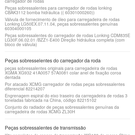
carregador de rodas
Peças sobressalentes para carregador de rodas lonking
CBAK3112 bomba hidráulica (( 60301000260))
Válvula de fornecimento de óleo para carregadeira de rodas
Lonking LG50EX.07.11.04, peças sobressalentes genuínas
60304000105
Peças sobressalentes do carregador de rodas Lonking CDM835E
LG30F.06.02.01 /BZZ1-E400 Direção hidráulica completa (com
bloco de válvula)
Peças sobresselentes do carregador da roda
peças sobressalentes originais para carregadeira de rodas
XGMA XG932 41A0057 57A0081 colar anel de fixação coroa
dentada
Por atacado XCMG carregador de rodas peças sobressalentes
diferencial 82214207
Engrenagem espiral do eixo traseiro da carregadeira de rodas 3
toneladas fabricada na China, código 82215102
Conjunto do radiador de peças sobressalentes genuínas da
carregadeira de rodas XCMG ZL30H
Peças sobressalentes de transmissão