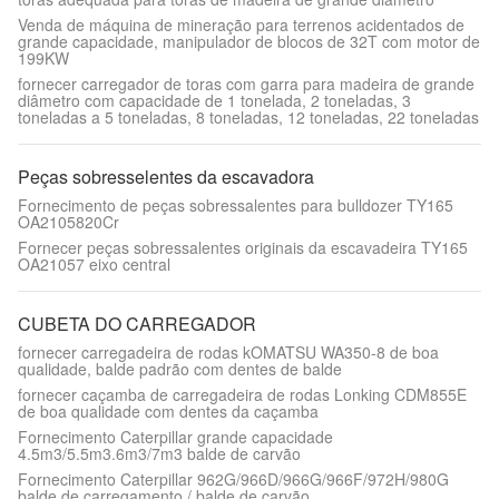
Venda de máquina de mineração para terrenos acidentados de
grande capacidade, manipulador de blocos de 32T com motor de
199KW
fornecer carregador de toras com garra para madeira de grande
diâmetro com capacidade de 1 tonelada, 2 toneladas, 3
toneladas a 5 toneladas, 8 toneladas, 12 toneladas, 22 toneladas
Peças sobresselentes da escavadora
Fornecimento de peças sobressalentes para bulldozer TY165
OA2105820Cr
Fornecer peças sobressalentes originais da escavadeira TY165
OA21057 eixo central
CUBETA DO CARREGADOR
fornecer carregadeira de rodas kOMATSU WA350-8 de boa
qualidade, balde padrão com dentes de balde
fornecer caçamba de carregadeira de rodas Lonking CDM855E
de boa qualidade com dentes da caçamba
Fornecimento Caterpillar grande capacidade
4.5m3/5.5m3.6m3/7m3 balde de carvão
Fornecimento Caterpillar 962G/966D/966G/966F/972H/980G
balde de carregamento / balde de carvão