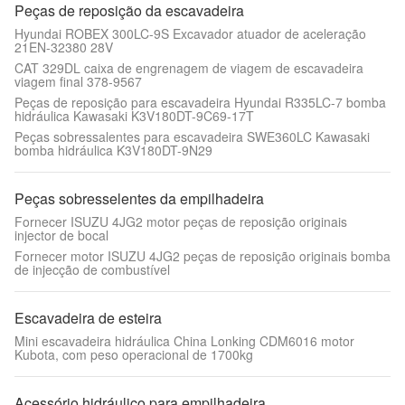
Peças de reposição da escavadeira
Hyundai ROBEX 300LC-9S Excavador atuador de aceleração
21EN-32380 28V
CAT 329DL caixa de engrenagem de viagem de escavadeira
viagem final 378-9567
Peças de reposição para escavadeira Hyundai R335LC-7 bomba
hidráulica Kawasaki K3V180DT-9C69-17T
Peças sobressalentes para escavadeira SWE360LC Kawasaki
bomba hidráulica K3V180DT-9N29
Peças sobresselentes da empilhadeira
Fornecer ISUZU 4JG2 motor peças de reposição originais
injector de bocal
Fornecer motor ISUZU 4JG2 peças de reposição originais bomba
de injecção de combustível
Escavadeira de esteira
Mini escavadeira hidráulica China Lonking CDM6016 motor
Kubota, com peso operacional de 1700kg
Acessório hidráulico para empilhadeira