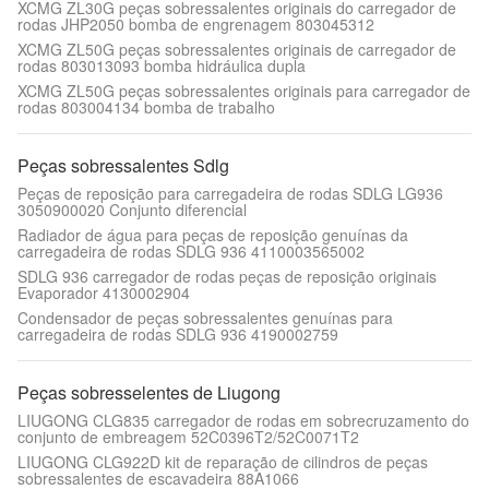
XCMG ZL30G peças sobressalentes originais do carregador de
rodas JHP2050 bomba de engrenagem 803045312
XCMG ZL50G peças sobressalentes originais de carregador de
rodas 803013093 bomba hidráulica dupla
XCMG ZL50G peças sobressalentes originais para carregador de
rodas 803004134 bomba de trabalho
Peças sobressalentes Sdlg
Peças de reposição para carregadeira de rodas SDLG LG936
3050900020 Conjunto diferencial
Radiador de água para peças de reposição genuínas da
carregadeira de rodas SDLG 936 4110003565002
SDLG 936 carregador de rodas peças de reposição originais
Evaporador 4130002904
Condensador de peças sobressalentes genuínas para
carregadeira de rodas SDLG 936 4190002759
Peças sobresselentes de Liugong
LIUGONG CLG835 carregador de rodas em sobrecruzamento do
conjunto de embreagem 52C0396T2/52C0071T2
LIUGONG CLG922D kit de reparação de cilindros de peças
sobressalentes de escavadeira 88A1066