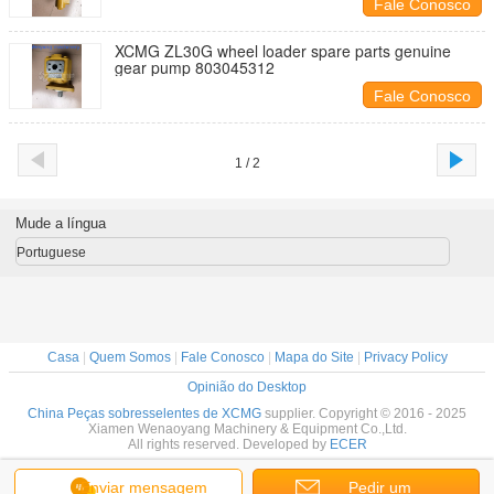
Fale Conosco
XCMG ZL30G wheel loader spare parts genuine
gear pump 803045312
Fale Conosco
1 / 2
Mude a língua
Portuguese
Casa
|
Quem Somos
|
Fale Conosco
|
Mapa do Site
|
Privacy Policy
Opinião do Desktop
China Peças sobresselentes de XCMG
supplier. Copyright © 2016 - 2025
Xiamen Wenaoyang Machinery & Equipment Co.,Ltd.
All rights reserved. Developed by
ECER
Enviar mensagem
Pedir um