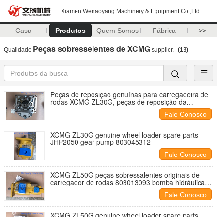
Xiamen Wenaoyang Machinery & Equipment Co.,Ltd
Casa
Produtos
Quem Somos
Fábrica
>>
Peças sobresselentes de XCMG
Qualidade
supplier.
(13)
Peças de reposição genuínas para carregadeira de
rodas XCMG ZL30G, peças de reposição da
transmissão 803092893
Fale Conosco
XCMG ZL30G genuine wheel loader spare parts
JHP2050 gear pump 803045312
Fale Conosco
XCMG ZL50G peças sobressalentes originais de
carregador de rodas 803013093 bomba hidráulica
dupla
Fale Conosco
XCMG ZL50G genuine wheel loader spare parts