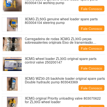
803004134 working pump
Fale Conosco
XCMG ZL50G genuine wheel loader spare parts
803004104 steering pump
Fale Conosco
Carregadeira de rodas XCMG ZL30G peças
sobressalentes originais Eixo de transmissão
traseiro 252600206
Fale Conosco
XCMG wheel loader ZL30G original spare parts
control valve 250200147
Fale Conosco
XCMG WZ30-25 backhole loader original spare parts
Double hydraulic pump 803043369
Fale Conosco
XCMG original Priority unloading valve 803070622
for ZL30G wheel loader