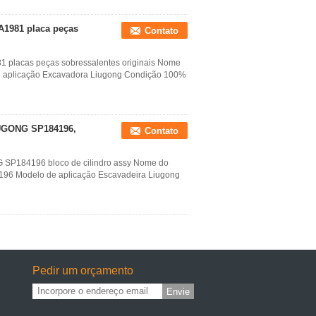
A1981 placa peças
Contato
 placas peças sobressalentes originais Nome
 aplicação Excavadora Liugong Condição 100%
IUGONG SP184196,
Contato
 SP184196 bloco de cilindro assy Nome do
4196 Modelo de aplicação Escavadeira Liugong
Pedir um orçamento
Envie