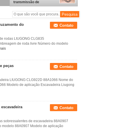
transmissão de
carregador de rodas
genuíno SP103882
ruzamento do
Contato
ra de rodas LIUGONG CLG835
breagem de roda livre Número do modelo
mais
de peças
Contato
scavadeira LIUGONG CLG922D 88A1066 Nome do
A1066 Modelo de aplicação Escavadeira Liugong
a escavadeira
Contato
as sobressalentes de escavadeira 88A0907
do modelo 88A0907 Modelo de aplicação