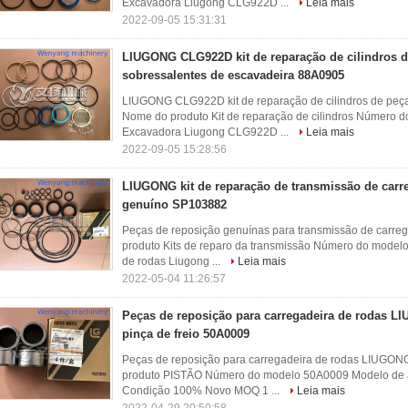
Excavadora Liugong CLG922D ...
Leia mais
2022-09-05 15:31:31
LIUGONG CLG922D kit de reparação de cilindros 
sobressalentes de escavadeira 88A0905
LIUGONG CLG922D kit de reparação de cilindros de peç
Nome do produto Kit de reparação de cilindros Número 
Excavadora Liugong CLG922D ...
Leia mais
2022-09-05 15:28:56
LIUGONG kit de reparação de transmissão de carr
genuíno SP103882
Peças de reposição genuínas para transmissão de car
produto Kits de reparo da transmissão Número do mode
de rodas Liugong ...
Leia mais
2022-05-04 11:26:57
Peças de reposição para carregadeira de rodas L
pinça de freio 50A0009
Peças de reposição para carregadeira de rodas LIUGONG
produto PISTÃO Número do modelo 50A0009 Modelo de a
Condição 100% Novo MOQ 1 ...
Leia mais