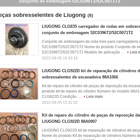
conjunto de embreagem 52C0396T2/52C0071T2
eças sobresselentes de Liugong
(8)
LIUGONG CLG835 carregador de rodas em sobrec
conjunto de embreagem 52C0396T2/52C0071T2
Conjunto de embreagem de roda livre para carregadei
52C0396T2/52C0071T2 Nome do produto Conjunto de em
52C0396T2/52C0071T2 Modelo de aplicação ...
Leia 
2022-09-05 15:43:16
LIUGONG CLG922D kit de reparação de cilindros 
sobressalentes de escavadeira 88A1066
Kit de reparo do cilindro de peças de reposição da e
produto kit de reparo do cilindro Número do modelo 88
CLG922D Condição ...
Leia mais
2022-09-05 15:32:52
Kit de reparo do cilindro de peças de reposição d
LIUGONG CLG922D 88A0907
LIUGONG CLG922D kit de reparação de cilindros de peç
Nome do produto Kit de reparação de cilindros Número 