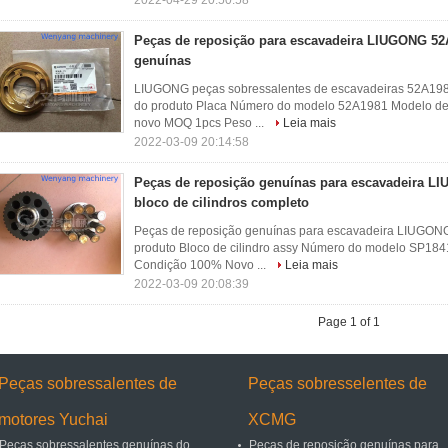
2022-04-29 20:50:58
Peças de reposição para escavadeira LIUGONG 52
genuínas
LIUGONG peças sobressalentes de escavadeiras 52A1981
do produto Placa Número do modelo 52A1981 Modelo de
novo MOQ 1pcs Peso ...
Leia mais
2022-03-09 20:14:58
Peças de reposição genuínas para escavadeira L
bloco de cilindros completo
Peças de reposição genuínas para escavadeira LIUGONG
produto Bloco de cilindro assy Número do modelo SP18
Condição 100% Novo ...
Leia mais
2022-03-09 20:08:39
Page 1 of 1
Peças sobressalentes de
Peças sobresselentes de
motores Yuchai
XCMG
Peças sobressalentes genuínas do
Peças de reposição genuínas para