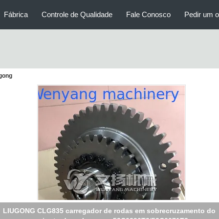
Fábrica
Controle de Qualidade
Fale Conosco
Pedir um 
ugong
LIUGONG CLG835 carregador de rodas em sobrecruzamento do