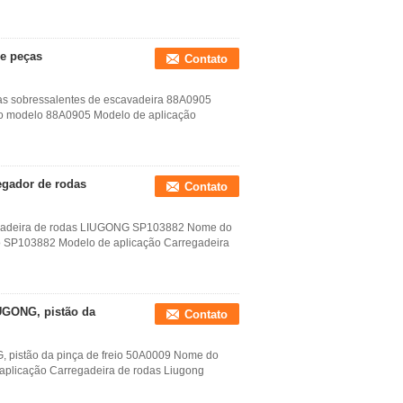
de peças
Contato
as sobressalentes de escavadeira 88A0905
do modelo 88A0905 Modelo de aplicação
egador de rodas
Contato
regadeira de rodas LIUGONG SP103882 Nome do
lo SP103882 Modelo de aplicação Carregadeira
IUGONG, pistão da
Contato
, pistão da pinça de freio 50A0009 Nome do
plicação Carregadeira de rodas Liugong