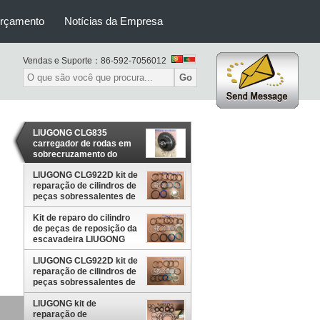
orçamento
Notícias da Empresa
Vendas e Suporte：
86-592-7056012
Go
LIUGONG CLG835
carregador de rodas em
sobrecruzamento do
conjunto de embreagem
LIUGONG CLG922D kit de
52C0396T2/52C0071T2
reparação de cilindros de
peças sobressalentes de
escavadeira 88A1066
Kit de reparo do cilindro
de peças de reposição da
escavadeira LIUGONG
CLG922D 88A0907
LIUGONG CLG922D kit de
reparação de cilindros de
peças sobressalentes de
escavadeira 88A0905
LIUGONG kit de
reparação de