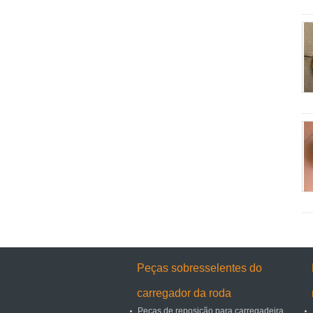
Peças sobresselentes do
carregador da roda
Peças de reposição para carregadeira