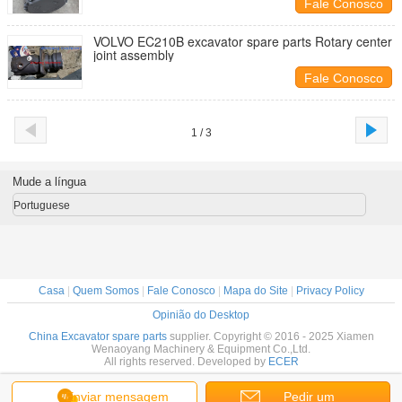
Fale Conosco
VOLVO EC210B excavator spare parts Rotary center
joint assembly
Fale Conosco
1 / 3
Mude a língua
Portuguese
Casa
|
Quem Somos
|
Fale Conosco
|
Mapa do Site
|
Privacy Policy
Opinião do Desktop
China Excavator spare parts
supplier. Copyright © 2016 - 2025 Xiamen
Wenaoyang Machinery & Equipment Co.,Ltd.
All rights reserved. Developed by
ECER
Enviar mensagem
Pedir um