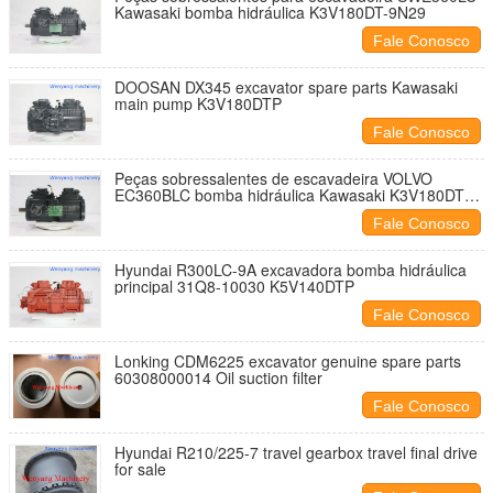
Kawasaki bomba hidráulica K3V180DT-9N29
Fale Conosco
DOOSAN DX345 excavator spare parts Kawasaki
main pump K3V180DTP
Fale Conosco
Peças sobressalentes de escavadeira VOLVO
EC360BLC bomba hidráulica Kawasaki K3V180DTP-
9N
Fale Conosco
Hyundai R300LC-9A excavadora bomba hidráulica
principal 31Q8-10030 K5V140DTP
Fale Conosco
Lonking CDM6225 excavator genuine spare parts
60308000014 Oil suction filter
Fale Conosco
Hyundai R210/225-7 travel gearbox travel final drive
for sale