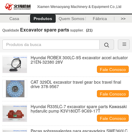
Xiamen Wenaoyang Machinery & Equipment Co.,Ltd
Casa
Produtos
Quem Somos
Fábrica
>>
Excavator spare parts
Qualidade
supplier.
(21)
Hyundai ROBEX 300LC-9S excavator accel actuator
21EN-32380 28V
Fale Conosco
CAT 329DL excavator travel gear box travel final
drive 378-9567
Fale Conosco
Hyundai R335LC-7 excavator spare parts Kawasaki
hydarulic pump K3V180DT-9C69-17T
Fale Conosco
Peças sobressalentes para escavadeira SWE360LC