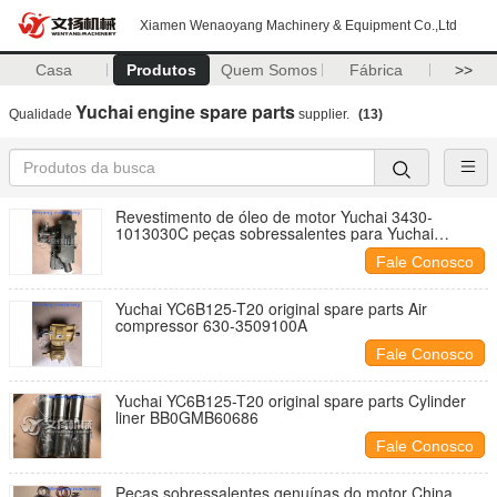
Xiamen Wenaoyang Machinery & Equipment Co.,Ltd
Casa
Produtos
Quem Somos
Fábrica
>>
Yuchai engine spare parts
Qualidade
supplier.
(13)
Revestimento de óleo de motor Yuchai 3430-
1013030C peças sobressalentes para Yuchai
YC6J125Z-T20
Fale Conosco
Yuchai YC6B125-T20 original spare parts Air
compressor 630-3509100A
Fale Conosco
Yuchai YC6B125-T20 original spare parts Cylinder
liner BB0GMB60686
Fale Conosco
Peças sobressalentes genuínas do motor China