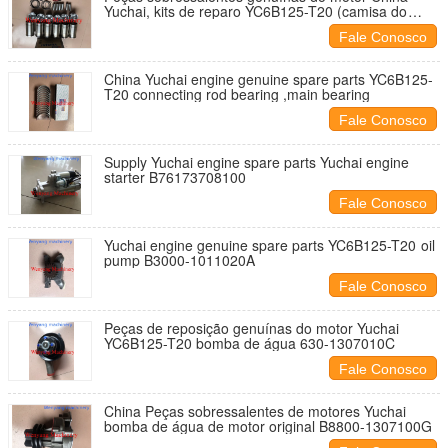
Yuchai, kits de reparo YC6B125-T20 (camisa do
cilindro, pistão, pino do pistão, anéis do pistão)
Fale Conosco
China Yuchai engine genuine spare parts YC6B125-
T20 connecting rod bearing ,main bearing
Fale Conosco
Supply Yuchai engine spare parts Yuchai engine
starter B76173708100
Fale Conosco
Yuchai engine genuine spare parts YC6B125-T20 oil
pump B3000-1011020A
Fale Conosco
Peças de reposição genuínas do motor Yuchai
YC6B125-T20 bomba de água 630-1307010C
Fale Conosco
China Peças sobressalentes de motores Yuchai
bomba de água de motor original B8800-1307100G