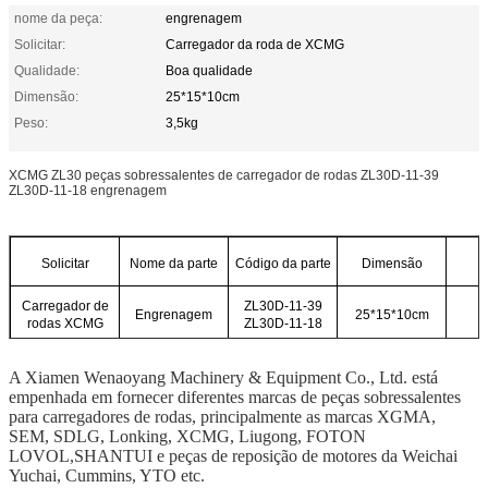
nome da peça:
engrenagem
Solicitar:
Carregador da roda de XCMG
Qualidade:
Boa qualidade
Dimensão:
25*15*10cm
Peso:
3,5kg
XCMG ZL30 peças sobressalentes de carregador de rodas ZL30D-11-39
ZL30D-11-18 engrenagem
Solicitar
Nome da parte
Código da parte
Dimensão
Carregador de
ZL30D-11-39
Engrenagem
25*15*10cm
rodas XCMG
ZL30D-11-18
A Xiamen Wenaoyang Machinery & Equipment Co., Ltd. está
empenhada em fornecer diferentes marcas de peças sobressalentes
para carregadores de rodas, principalmente as marcas XGMA,
SEM, SDLG, Lonking, XCMG, Liugong, FOTON
LOVOL,SHANTUI e peças de reposição de motores da Weichai
Yuchai, Cummins, YTO etc.