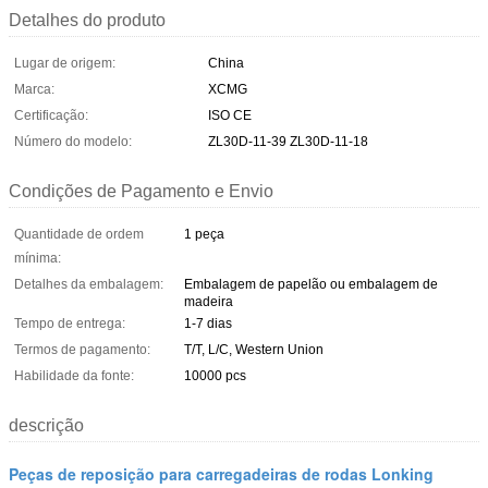
Detalhes do produto
Lugar de origem:
China
Marca:
XCMG
Certificação:
ISO CE
Número do modelo:
ZL30D-11-39 ZL30D-11-18
Condições de Pagamento e Envio
Quantidade de ordem
1 peça
mínima:
Detalhes da embalagem:
Embalagem de papelão ou embalagem de
madeira
Tempo de entrega:
1-7 dias
Termos de pagamento:
T/T, L/C, Western Union
Habilidade da fonte:
10000 pcs
descrição
Peças de reposição para carregadeiras de rodas Lonking