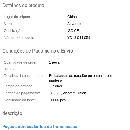
Detalhes do produto
Lugar de origem:
China
Marca:
Advance
Certificação:
ISO CE
Número do modelo:
YD13 044 059
Condições de Pagamento e Envio
Quantidade de ordem
1 peça
mínima:
Detalhes da embalagem:
Embalagem de papelão ou embalagem de
madeira
Tempo de entrega:
1-7 dias
Termos de pagamento:
T/T, L/C, Western Union
Habilidade da fonte:
10000 pcs
descrição
Peças sobressalentes de transmissão