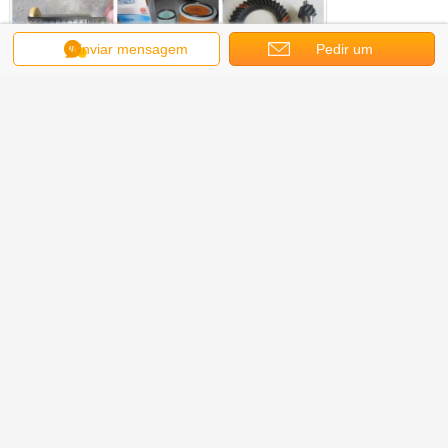
Enviar mensagem
Pedir um
orçamento
Obter o melhor preço para
Peças de reposição da
transmissão avançada YD13 044
059 rolamento YD13 351 007
Continue
Peças sobressalentes de transmissão