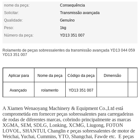
nome da peça:
Consequência
Solicitar:
Transmissão avançada
Qualidade:
Genuíno
Peso:
1kg
Número da peça:
YD13 351 007
Rolamento de peças sobressalentes da transmissão avançada YD13 044 059
YD13 351 007
Aplicar para
Nome da peça
Código da peça
Dimensão
Avançado
rolamento
YD13 351 007
A Xiamen Wenaoyang Machinery & Equipment Co.,Ltd está
comprometida em fornecer peças sobressalentes para carregadeiras
de rodas de diferentes marcas, cobrindo principalmente as marcas
XGMA, SEM, SDLG, Lonking, XCMG, Liugong, FOTON
LOVOL, SHANTUI, Changlin e peças sobressalentes de motor de
Weichai, Yuchai, Cummins, YTO, Shangchai, Fawde etc. E peças