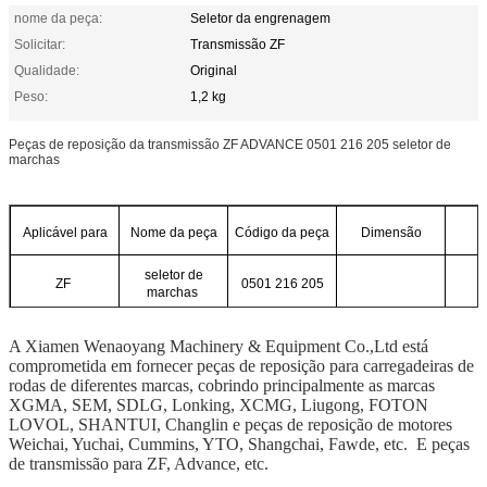
nome da peça:
Seletor da engrenagem
Solicitar:
Transmissão ZF
Qualidade:
Original
Peso:
1,2 kg
Peças de reposição da transmissão ZF ADVANCE 0501 216 205 seletor de
marchas
Aplicável para
Nome da peça
Código da peça
Dimensão
seletor de
ZF
0501 216 205
marchas
A Xiamen Wenaoyang Machinery & Equipment Co.,Ltd está
comprometida em fornecer peças de reposição para carregadeiras de
rodas de diferentes marcas, cobrindo principalmente as marcas
XGMA, SEM, SDLG, Lonking, XCMG, Liugong, FOTON
LOVOL, SHANTUI, Changlin e peças de reposição de motores
Weichai, Yuchai, Cummins, YTO, Shangchai, Fawde, etc. E peças
de transmissão para ZF, Advance, etc.