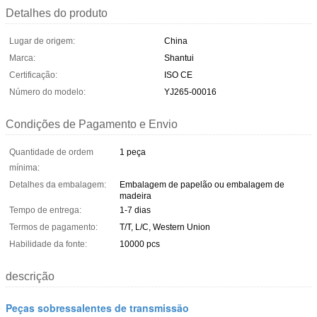
Detalhes do produto
Lugar de origem:
China
Marca:
Shantui
Certificação:
ISO CE
Número do modelo:
YJ265-00016
Condições de Pagamento e Envio
Quantidade de ordem
1 peça
mínima:
Detalhes da embalagem:
Embalagem de papelão ou embalagem de
madeira
Tempo de entrega:
1-7 dias
Termos de pagamento:
T/T, L/C, Western Union
Habilidade da fonte:
10000 pcs
descrição
Peças sobressalentes de transmissão