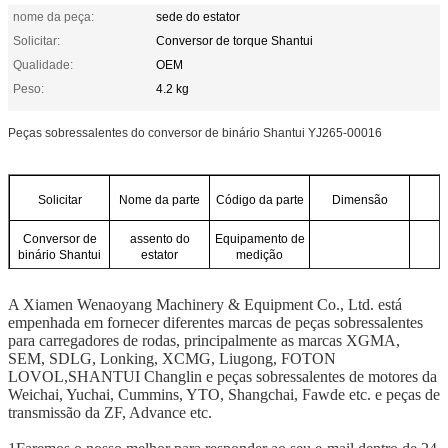
nome da peça:
sede do estator
Solicitar:
Conversor de torque Shantui
Qualidade:
OEM
Peso:
4.2 kg
Peças sobressalentes do conversor de binário Shantui YJ265-00016
Solicitar
Nome da parte
Código da parte
Dimensão
Conversor de
assento do
Equipamento de
binário Shantui
estator
medição
A Xiamen Wenaoyang Machinery & Equipment Co., Ltd. está
empenhada em fornecer diferentes marcas de peças sobressalentes
para carregadores de rodas, principalmente as marcas XGMA,
SEM, SDLG, Lonking, XCMG, Liugong, FOTON
LOVOL,SHANTUI Changlin e peças sobressalentes de motores da
Weichai, Yuchai, Cummins, YTO, Shangchai, Fawde etc. e peças de
transmissão da ZF, Advance etc.