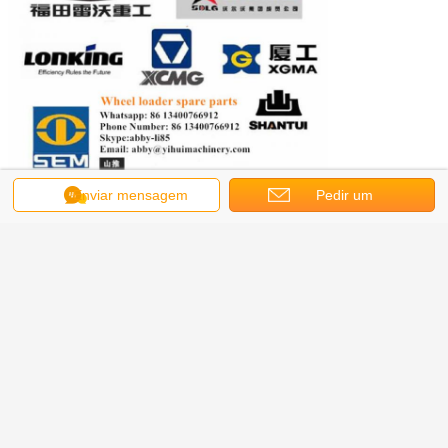
Enviar mensagem
Pedir um
orçamento
Obter o melhor preço para
Válvula solenóide da
transmissão ZF 4WG200
0501313375 BOSCH 0260120025
Continue