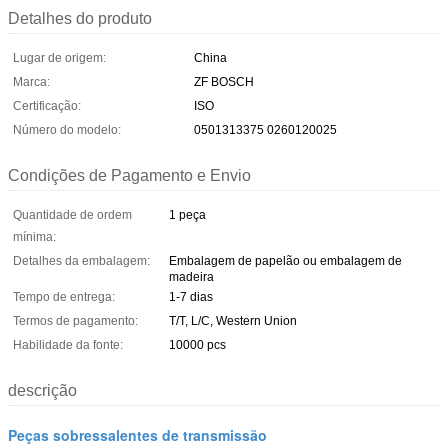
Detalhes do produto
Lugar de origem:
China
Marca:
ZF BOSCH
Certificação:
ISO
Número do modelo:
0501313375 0260120025
Condições de Pagamento e Envio
Quantidade de ordem
1 peça
mínima:
Detalhes da embalagem:
Embalagem de papelão ou embalagem de
madeira
Tempo de entrega:
1-7 dias
Termos de pagamento:
T/T, L/C, Western Union
Habilidade da fonte:
10000 pcs
descrição
Peças sobressalentes de transmissão