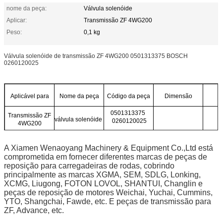
nome da peça:
Válvula solenóide
Aplicar:
Transmissão ZF 4WG200
Peso:
0,1 kg
Válvula solenóide de transmissão ZF 4WG200 0501313375 BOSCH
0260120025
Aplicável para
Nome da peça
Código da peça
Dimensão
0501313375
Transmissão ZF
válvula solenóide
0260120025
4WG200
A Xiamen Wenaoyang Machinery & Equipment Co.,Ltd está
comprometida em fornecer diferentes marcas de peças de
reposição para carregadeiras de rodas, cobrindo
principalmente as marcas XGMA, SEM, SDLG, Lonking,
XCMG, Liugong, FOTON LOVOL, SHANTUI, Changlin e
peças de reposição de motores Weichai, Yuchai, Cummins,
YTO, Shangchai, Fawde, etc. E peças de transmissão para
ZF, Advance, etc.