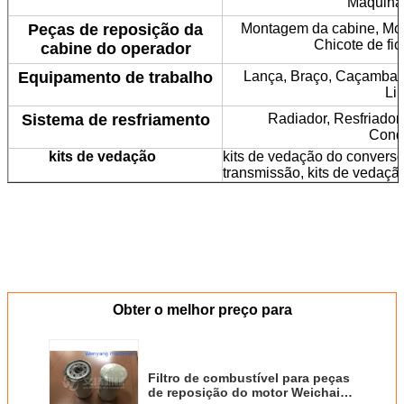
Máquinas
Peças de reposição da
Montagem da cabine, Moni
Chicote de fio
cabine do operador
Equipamento de trabalho
Lança, Braço, Caçamba,
Lin
Sistema de resfriamento
Radiador, Resfriador 
Conde
kits de vedação
kits de vedação do converso
transmissão, kits de vedação
Obter o melhor preço para
Filtro de combustível para peças
de reposição do motor Weichai