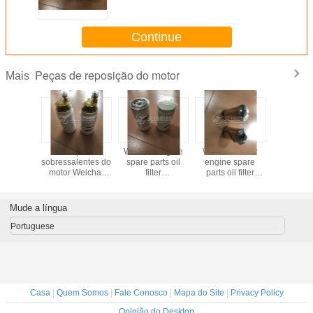
1000447498 fabricado na China
Continue
Peças de reposição do motor
Mais
ne
Peças
Weichai engine
Weichai Deutz
Weichai
rts fuel
sobressalentes do
spare parts oil
engine spare
Motor ca
000495963
motor Weichai
filter
parts oil filter
cilindro 1
n China
filtro de
61000070005
13055724 for sale
CABEÇ
combustível
/1000424655
DEU
1000424916 boa
Mude a língua
qualidade
Portuguese
Casa
|
Quem Somos
|
Fale Conosco
|
Mapa do Site
|
Privacy Policy
Opinião do Desktop