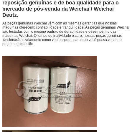
MOQ
1 peça
reposição genuínas e de boa qualidade para o
Peso
0,97 kg
mercado de pós-venda da Weichai / Weichai
Quantidade
Genuíno
Deutz.
Origem
China Continental
As peças genuínas Weichai vêm com as mesmas garantias que nossas
Embalagem
Caixa de madeira ou caixa de papelão
máquinas oferecem: confiabilidade e tranquilidade. As peças genuínas Weichai
são testadas com o mesmo padrão de durabilidade e desempenho das
Tempo de entrega
Dentro de 2-5 dias
máquinas Weichai. O tempo de inatividade é caro, nossas peças genuínas
funcionarão exatamente como você espera, para que você possa voltar ao
projeto em questão.