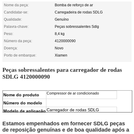
Nome da peça:
Bomba de reforço de ar
Candidatar-se:
Carregadeira de rodas SDLG
Qualidade:
Genuíno
Palavra-chave:
Peças sobressalentes Sdlg
Peso:
8,4 kg
Número da peça:
4120000090
Doença:
Novo
Porto de embarque:
Xiamen
Peças sobressalentes para carregador de rodas
SDLG 4120000090
Compressor de ar condicionado
Nome do produto
Número do modelo
Carregador de rodas SDLG
Modelo de aplicação
100% novo
Condição
Estamos empenhados em fornecer SDLG peças
MOQ
1pcs
de reposição genuínas e de boa qualidade após a