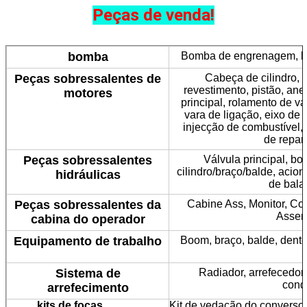
Peças de venda!
bomba
Bomba de engrenagem, bo
Peças sobressalentes de
Cabeça de cilindro, 
revestimento, pistão, anel
motores
principal, rolamento de v
vara de ligação, eixo d
injecção de combustível
de repar
Peças sobressalentes
Válvula principal, bo
cilindro/braço/balde, acio
hidráulicas
de bala
Peças sobressalentes da
Cabine Ass, Monitor, Con
Assent
cabina do operador
Equipamento de trabalho
Boom, braço, balde, dente
Sistema de
Radiador, arrefecedor 
cond
arrefecimento
kits de focas
Kit de vedação do conversor