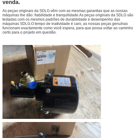
Peso
80,4 kg
venda.
Quantidade
- Sim, sim.
As peças originais da SDLG vêm com as mesmas garantias que as nossas
Origem
China Continental
máquinas lhe dão: fiabilidade e tranquilidade.As peças originais da SDLG são
testadas com os mesmos padrões de durabilidade e desempenho das
Pacote
Caixa de madeira ou caixa de cartão
máquinas SDLG.O tempo de inatividade é caro, as nossas peças genuínas
funcionam exactamente como você espera, para que possa voltar ao caminho
Tempo de entrega
Dentro de 2 a 5 dias
certo para o projeto em questão.