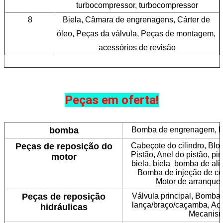
turbocompressor, turbocompressor
8
Biela, Câmara de engrenagens, Cárter de 
óleo, Peças da válvula, Peças de montagem, 
acessórios de revisão
Peças em oferta!
bomba
Bomba de engrenagem, bo
Peças de reposição do
Cabeçote do cilindro, Blo
Pistão, Anel do pistão, pi
motor
biela, biela bomba de al
Bomba de injeção de co
Motor de arranque,
Peças de reposição
Válvula principal, Bomba p
lança/braço/caçamba, Aci
hidráulicas
Mecanismo