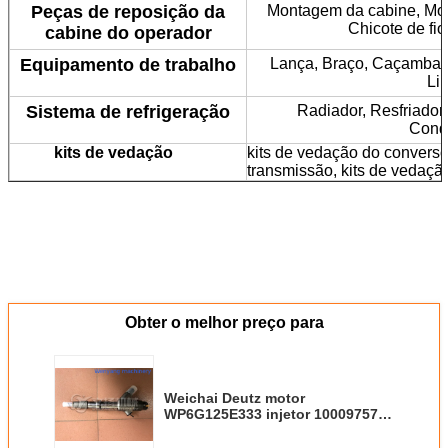
Peças de reposição da
Montagem da cabine, Moni
Chicote de fio
cabine do operador
Equipamento de trabalho
Lança, Braço, Caçamba,
Lin
Sistema de refrigeração
Radiador, Resfriador 
Cond
kits de vedação
kits de vedação do converso
transmissão, kits de vedação
Obter o melhor preço para
Weichai Deutz motor
WP6G125E333 injetor 1000975748
Bosch 0445120492