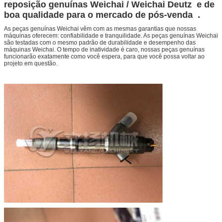
MOQ
1 peça
reposição genuínas Weichai / Weichai Deutz e de
Peso
0,75 kg
boa qualidade para o mercado de pós-venda .
Quantidade
Genuíno
As peças genuínas Weichai vêm com as mesmas garantias que nossas
Origem
China Continental
máquinas oferecem: confiabilidade e tranquilidade. As peças genuínas Weichai
são testadas com o mesmo padrão de durabilidade e desempenho das
Embalagem
Caixa de madeira ou caixa de cartão
máquinas Weichai. O tempo de inatividade é caro, nossas peças genuínas
funcionarão exatamente como você espera, para que você possa voltar ao
Tempo de entrega
Dentro de 2-5 dias
projeto em questão.