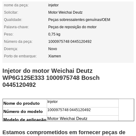
nome da peça:
injetor
Solicitar:
Motor Weichai Deutz
Qualidade:
Peças sobressalentes genuínas/OEM
Palavra-chave:
Peças de reposição do motor
Peso:
0,75 kg
Número da peça:
1000975748 0445120492
Doença:
Novo
Porto de embarque:
Xiamen
Injetor do motor Weichai Deutz
WP6G125E333 1000975748 Bosch
0445120492
Injetor
Nome do produto
1000975748 0445120492
Número do modelo
Motor Weichai Deutz
Modelo de aplicação
100% Novo
Condição
Estamos comprometidos em fornecer peças de