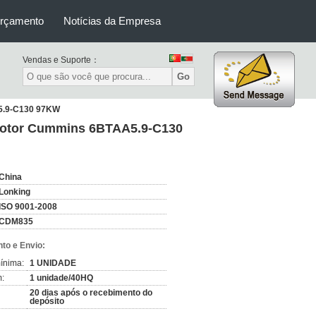
orçamento
Notícias da Empresa
Vendas e Suporte：
Go
5.9-C130 97KW
motor Cummins 6BTAA5.9-C130
China
Lonking
ISO 9001-2008
CDM835
to e Envio:
ínima:
1 UNIDADE
:
1 unidade/40HQ
20 dias após o recebimento do
depósito