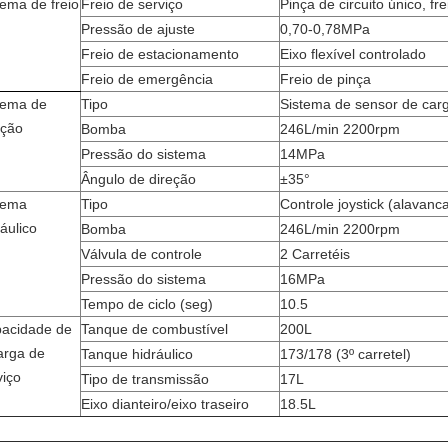
tema de freio
Freio de serviço
Pinça de circuito único, fr
Pressão de ajuste
0,70-0,78MPa
Freio de estacionamento
Eixo flexível controlado
Freio de emergência
Freio de pinça
tema de
Tipo
Sistema de sensor de carg
eção
Bomba
246L/min 2200rpm
Pressão do sistema
14MPa
Ângulo de direção
±35°
tema
Tipo
Controle joystick (alavanc
ráulico
Bomba
246L/min 2200rpm
Válvula de controle
2 Carretéis
Pressão do sistema
16MPa
Tempo de ciclo (seg)
10.5
acidade de
Tanque de combustível
200L
arga de
Tanque hidráulico
173/178 (3º carretel)
viço
Tipo de transmissão
17L
Eixo dianteiro/eixo traseiro
18.5L