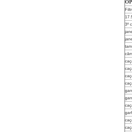
O
Fil
17.
3º 
jan
jan
tam
câm
caç
caç
caç
caç
gar
gar
caç
gar
caç
caç