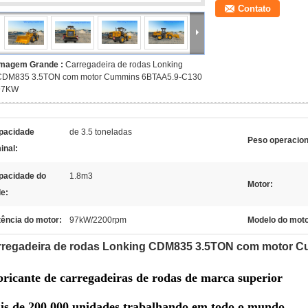
Contato
Imagem Grande :
Carregadeira de rodas Lonking
CDM835 3.5TON com motor Cummins 6BTAA5.9-C130
97KW
pacidade
de 3.5 toneladas
Peso operacion
inal:
pacidade do
1.8m3
Motor:
de:
ência do motor:
97kW/2200rpm
Modelo do moto
rregadeira de rodas Lonking CDM835 3.5TON com motor
ricante de carregadeiras de rodas de marca superior
is de 200.000 unidades trabalhando em todo o mundo