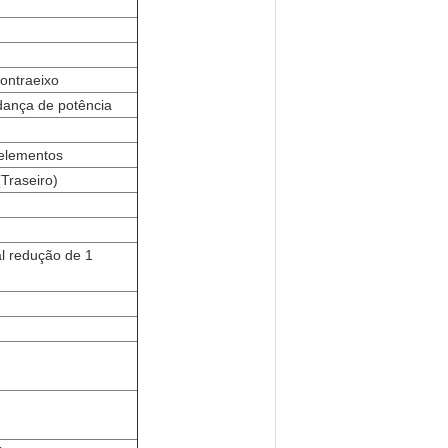
ontraeixo
ança de potência
 elementos
(Traseiro)
l redução de 1