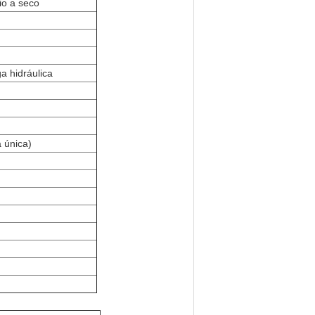
eio a seco
a hidráulica
a única)