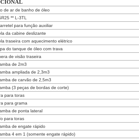
PCIONAL
tro de ar de banho de óleo
5R25 ** L-3TL
carretel para função auxiliar
ela da cabine deslizante
ela traseira com aquecimento elétrico
pa do tanque de óleo com trava
era de visão traseira
amba de 2m3
amba ampliada de 2,3m3
amba de carvão de 2,5m3
amba (3 peças de bordas de corte)
ra para toras
ra para grama
amba de ponta lateral
fo para toras
amba de engate rápido
amba 4 em 1 (somente engate rápido)