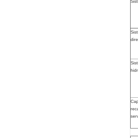
Sis
Sis
dir
Sis
hid
Cap
rec
ser