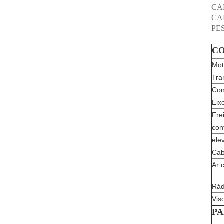
CA
CA
PE
C
Mot
Tra
Con
Eix
Fre
con
ele
Cab
Ar 
Rád
Vis
PA