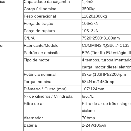
ico
Capacidade da caçamba
1,8m3
Carga útil nominal
3500kg
Peso operacional
11620±300kg
Força de tração
106±3kN
Força de ruptura
103±3kN
C*L*A
7520*2500*3180mm
or
Fabricante/Modelo
CUMMINS /QSB6.7-C133
Padrão de emissão
EPA (Tier III) EU estágio II
Tipo de motor
4 tempos, turboalimentado
carga, motor diesel eletrô
Potência nominal
99kw (133HP)/2200rpm
Torque nominal
584N.m/1450rmp
Diâmetro * Curso (mm)
107*124mm
Nº de cilindros / Cilindrada
6/6.7L
Filtro de ar
Filtro de ar de três estágio
ciclone
Alternador
70Amp
Bateria
2-24V/105Ah