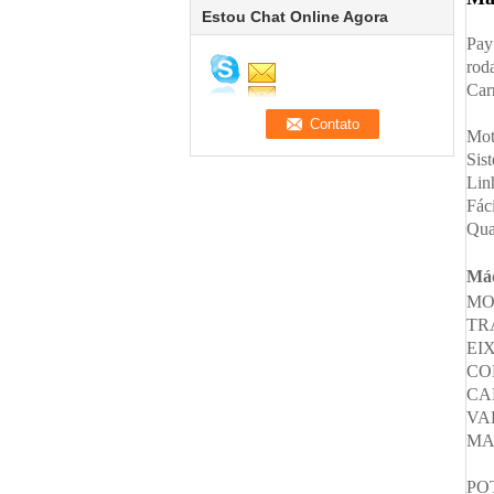
Estou Chat Online Agora
Pay
rod
Car
Mot
Sis
Lin
Fác
Qua
Máq
MO
TR
EI
CO
CA
VA
MA
PO