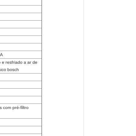
IA
 e resfriado a ar de
nico bosch
s com pré-filtro