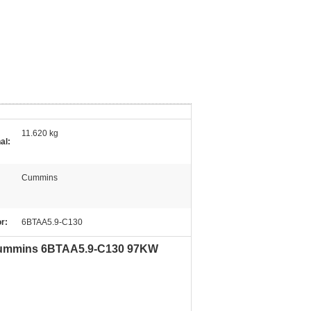
11.620 kg
al:
Cummins
r:
6BTAA5.9-C130
 Cummins 6BTAA5.9-C130 97KW