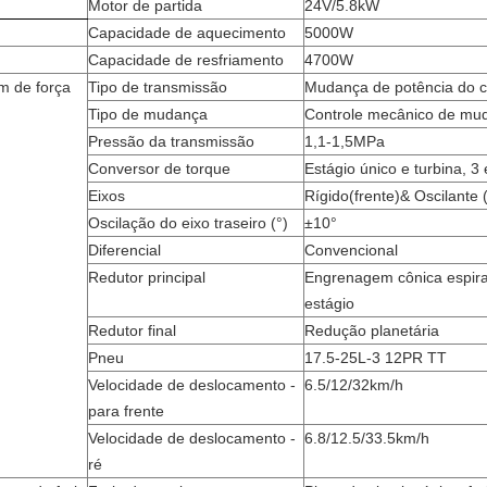
Motor de partida
24V/5.8kW
Capacidade de aquecimento
5000W
Capacidade de resfriamento
4700W
m de força
Tipo de transmissão
Mudança de potência do c
Tipo de mudança
Controle mecânico de mud
Pressão da transmissão
1,1-1,5MPa
Conversor de torque
Estágio único e turbina, 3
Eixos
Rígido
(
frente
)
& Oscilante 
Oscilação do eixo traseiro (°)
±10°
Diferencial
Convencional
Redutor principal
Engrenagem cônica espira
estágio
Redutor final
Redução planetária
Pneu
17.5-25L-3 12PR TT
Velocidade de deslocamento -
6.5/12/32km/h
para frente
Velocidade de deslocamento -
6.8/12.5/33.5km/h
ré