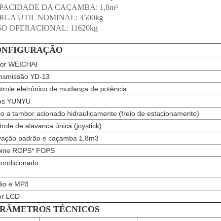
PACIDADE DA CAÇAMBA: 1,8m³
RGA ÚTIL NOMINAL: 3500kg
SO OPERACIONAL: 11620kg
ONFIGURAÇÃO
or WEICHAI
nsmissão YD-13
trole eletrônico de mudança de potência
os YUNYU
io a tambor acionado hidraulicamente (freio de estacionamento)
trole de alavanca única (joystick)
vação padrão e caçamba 1,8m3
ine ROPS* FOPS
condicionado
io e MP3
or LCD
RÂMETROS TÉCNICOS