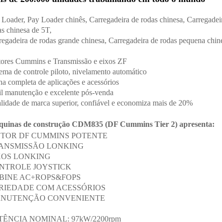
 Loader, Pay Loader chinês, Carregadeira de rodas chinesa, Carregadei
as chinesa de 5T,
regadeira de rodas grande chinesa, Carregadeira de rodas pequena chin
ores Cummins e Transmissão e eixos ZF
tema de controle piloto, nivelamento automático
ha completa de aplicações e acessórios
il manutenção e excelente pós-venda
lidade de marca superior, confiável e economiza mais de 20%
uinas de construção CDM835 (DF Cummins Tier 2) apresenta:
TOR DF CUMMINS POTENTE
ANSMISSÃO LONKING
XOS LONKING
NTROLE JOYSTICK
BINE AC+ROPS&FOPS
RIEDADE COM ACESSÓRIOS
NUTENÇÃO CONVENIENTE
TÊNCIA NOMINAL: 97kW/2200rpm