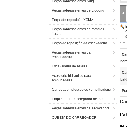
Peças sobressalentes Sdlg
Peças sobresselentes de Liugong
Peças de reposição XGMA
Peças sobressalentes de motores
Yuchai
Peças de reposição da escavadeira
Peças sobresselentes da
Ca
empilhadeira
nom
Escavadeira de esteira
Ca
Acessório hidráulico para
bal
empilhadeira
Carregador telescópico / empilhadeira
Pot
Empilhadeira/ Carregador de toras
Ca
Peças sobresselentes da escavadora
Fab
CUBETA DO CARREGADOR
Ma